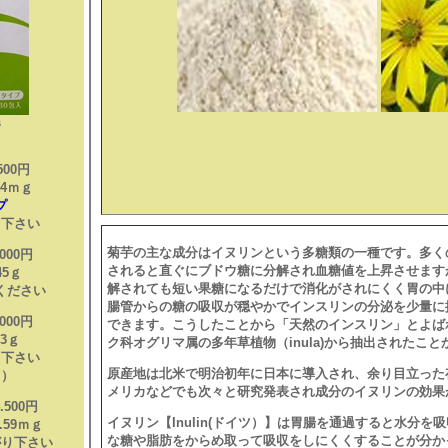
s
500円
04ｍｇ
プ
り下さい
菊芋の主な成分はイヌリンという多糖類の一種です。多く
00円
されると直ぐにブドウ糖に分解され血糖値を上昇させます
45ｇ
解されても短い果糖になるだけで消化がされにくく胃の中
ください
腸管からの糖の吸収が穏やかでインスリンの分泌を少量に
000円
できます。こうしたことから「天然のインスリン」とよば
3ｇ
ク科オグリマ属の多年草植物（inula)から抽出されたこ
り下さい
原産地は北米で明治初年に日本に導入され、余り目立った
ツ）
メリカなどでも次々と研究発表され成分のイヌリンの効果
4.500円
イヌリン【Inulin(ドイツ）】は胃腸を通過すると水分
59ｍｇ
な糖や脂肪をからめ取って吸収をしにくくすることが分か
がり下さい