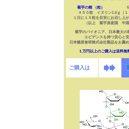
菊芋の精
（粒）
6.00
４５０粒 イヌリン1.6ｇ（１
１日に１５粒を目安にお召し上
（以上 菊芋原産国 中
菊芋のパイオニア、日本最大の
エビデンスを持つ安心と
日本糖尿食研株式会社製品をお薦
１万円以上のご購入は送料無
ご購入は