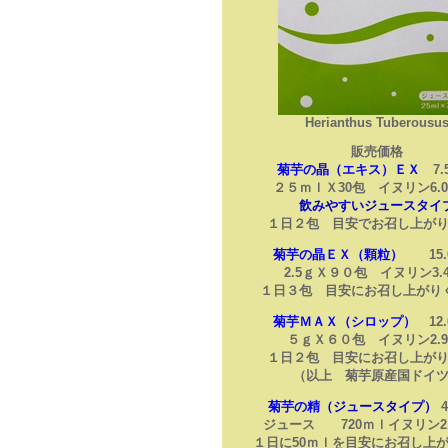
Herianthus Tuberousu
販売価格
菊芋の晶（エキス）ＥＸ
7.
２５ｍｌＸ30包 イヌリン6.
飲みやすいジュースタイ
１日２包 目安でお召し上が
菊芋の晶ＥＸ（顆粒）
15.0
2.5ｇＸ９０包 イヌリン3.
１日３包 目安にお召し上がり
菊芋ＭＡＸ（シロップ）
12.
５ｇＸ６０包 イヌリン2.9
１日２包 目安にお召し上が
（以上 菊芋原産国ドイ
菊芋の精
（ジュースタイプ）
ジュース 720ｍｌイヌリン2.
１日に50ｍｌを目安にお召し上