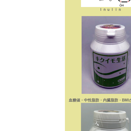
Ｉｎｕｌｉｎ
血糖値・中性脂肪・内臓脂肪・BMI