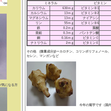
ミネラル
ビタミン
カリウム
630ｍｇ
ビタミンＢ1
カルシウム
13ｍｇ
ビタミンＢ2
マグネシウム
13ｍｇ
ナイアシン
リン
55ｍｇ
ビタミンＢ6
鉄
0.2ｍｇ
葉酸
亜鉛
0.3ｍｇ
パントテン酸
銅
0.16ｍｇ
ビタミンＣ
ナトリウム
2ｍｇ
ビタミンＥ
その他 (微量成分)βーカロチン、コリンポリフェノール
セレン、マンガンなど
が気になる方
今年の菊芋です（国内