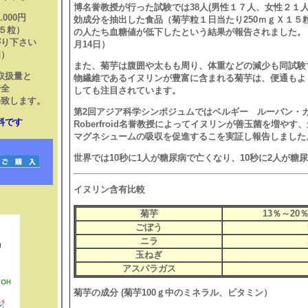
博名誉教授が行った試験では38人(男性１７人、女性２１
0円
効成分を抽出した食品（菊芋粒１日当たり250ｍｇＸ１５
５粒）
の人たち血糖値が低下したという結果が報告されました。（試験
がり下さい
月14日）
国）
また、菊芋は腹囲や太もも周り、体重などの減少も同試験
取扱量と
物繊維であるイヌリンが豊富に含まれる菊芋は、便通もよ
安全
しても注目されています。
め致します。
第2回アジア科学シンポジュムではベルギー ルーバン・カト
料です
Roberfroid名誉教授によってイヌリンが善玉菌を増や
マグネシュームの吸収を促進するこを実証し報告しました
世界では10秒に1人が糖尿病で亡くなり、10秒に2人が糖
イヌリン含有比較
菊芋
13％～20
ごぼう
ニラ
玉ねぎ
アスパラガス
菊芋の成分 (菊芋100ｇ中のミネラル、ビタミン）