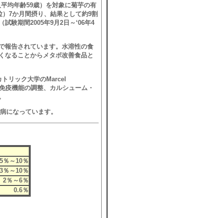
人平均年齢59歳）を対象に菊芋の有
粒）7か月間摂り、結果として約9割
期間2005年9月2日～‘06年4
で報告されています。水溶性の食
くなることからメタボ改善食品と
リック大学のMarcel
す、免疫機能の調整、カルシューム・
。
尿病になっています。
％
5％～10％
3％～10％
2％～6％
0.6％