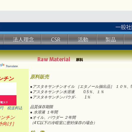
Translate
原料販売
ンチン
●アスタキサンチンオイル ［エタノール抽出品］ １０％、
●アスタキサンチン水溶液 0.5％、１％
●アスタキサンチンパウダ- 1％
品質保存期限
0円 税送料込
● 水溶液 １年間
サンチン
●オイル、パウダー ２年間
（4℃以下の冷暗室に密封保存の場合）
外向け］