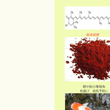
粉末状態
鯉や鮭の養殖魚
色揚げ、病気予防に