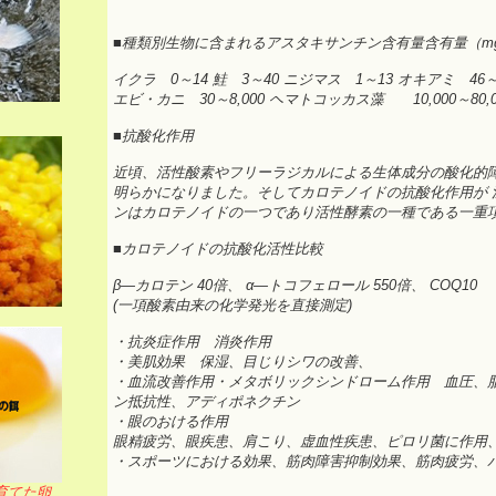
■種類別生物に含まれるアスタキサンチン含有量含有量（mg
イクラ 0～14 鮭 3～40 ニジマス 1～13 オキアミ 46～
エビ・カニ 30～8,000 ヘマトコッカス藻 10,000～80,0
■抗酸化作用
近頃、活性酸素やフリーラジカルによる生体成分の酸化的
明らかになりました。そしてカロテノイドの抗酸化作用が 
ンはカロテノイドの一つであり活性酵素の一種である一重
■カロテノイドの抗酸化活性比較
β―カロテン 40倍、 α―トコフェロール 550倍、 COQ10 
(一項酸素由来の化学発光を直接測定)
・抗炎症作用 消炎作用
・美肌効果 保湿、目じりシワの改善、
・血流改善作用・メタボリックシンドローム作用 血圧、脂
ン抵抗性、アディポネクチン
・眼のおける作用
眼精疲労、眼疾患、肩こり、虚血性疾患、ピロリ菌に作用
・スポーツにおける効果、筋肉障害抑制効果、筋肉疲労、パ
育てた卵