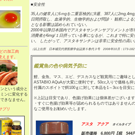
■安全性
35人の健常人に6ｍgを二重盲検的に8週、387人に2mg,4mg,5mg
日間摂取し、血液学的、生物学的および問診・ 観察による
となる影響は認められていない。
2000年以降日本国内でアスタキサンチンサプリメントが市
消費者が6mg/１日摂っている事になるが、これまで特に安
い。 したがって、アスタキサンチンは非常に安全性の高い
（以上出所 日本補完代替医療学会誌第５巻代３号 2008年10月：173-18
どの加工肉
使えます。
鑑賞魚の色や病気予防に
鯉、金魚、マス、エビ、デスカスなど観賞用にご趣味と
ASTABIO AQuAが大変に便利です。50cc入りで価格
付属のスポイトで餌100ｇに対して本品を1～3ccを目安
ミンという成分と
アミンに変化する
※上記は目安であり、色揚げ効果には個体差がございま
はできなません。
・すぐに色揚げ効果等が認められるものではありません
なご使用をお勧めいたします。
サプリ
アスタ アクア
オイルタイプ
販売価格
6.800円
【税 544