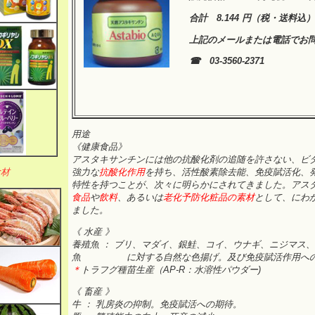
合計
8.144
円（税・送料込）
上記のメールまたは電話でお
☎ 03-3560-2371
用途
《健康食品》
アスタキサンチンには他の抗酸化剤の追随を許さない、ビタミ
食材
強力な
抗酸化作用
を持ち、活性酸素除去能、免疫賦活化、
特性を持つことが、次々に明らかにされてきました。アス
食品
や
飲料
、あるいは
老化予防化粧品の素材
として、にわ
ました。
《 水産 》
養殖魚 ： ブリ、マダイ、銀鮭、コイ、ウナギ、ニジマス
魚 に対する自然な色揚げ。及び免疫賦活作用への
＊
トラフグ種苗生産（AP-R：水溶性パウダー)
《 畜産 》
牛 ： 乳房炎の抑制。免疫賦活への期待。