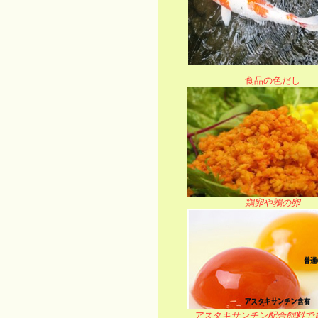
食品の色だし
鶏卵や鶉の卵
アスタキサンチン配合飼料で