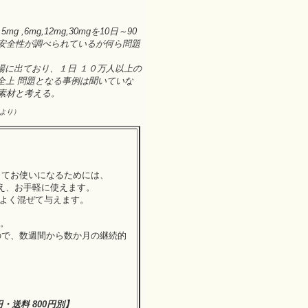
 ,6mg,12mg,30mgを10日～90
安全性が調べられているが何ら問題
場に出ており、１日 １０万人以上の
全上 問題となる事例は聞いていな
素材と考える。
2より）
してお使いになるためには、
も抑え、お手軽に使えます。
によく混ぜて与えます。
す。
ので、数週間から数か月の継続的
円・送料 800円別】