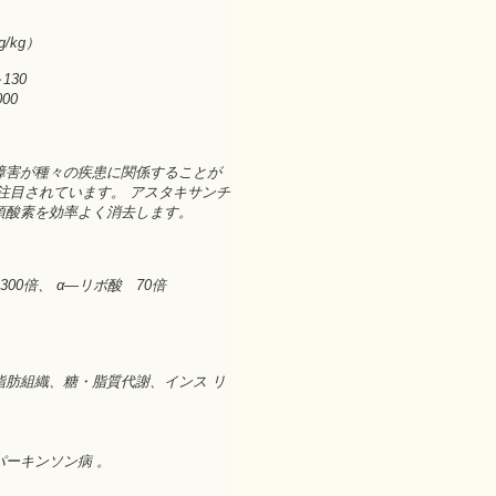
/kg）
130
00
障害が種々の疾患に関係することが
注目されています。 アスタキサンチ
項酸素を効率よく消去します。
300倍、 α―リボ酸 70倍
肪組織、糖・脂質代謝、インス リ
、
ーキンソン病 。