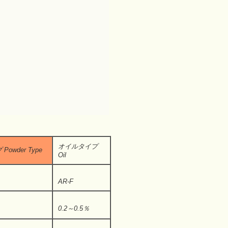
オイルタイプ
owder Type
Oil
AR-F
0.2～0.5％