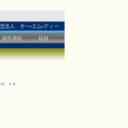
5％、１％