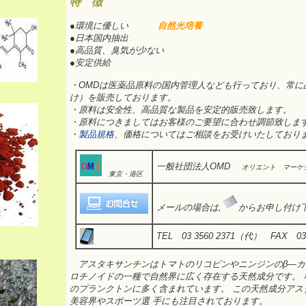
特 徴
●環境に優しい
自然光培養
●日本国内抽出
●高品質、臭気が少ない
●安定供給
・OMDは医薬品原料の国内管理人なども行っており、常に
け）を販売しております。
・原料は安全性、高品質な製品を安定的販売致します。
・原料につきましてはお客様のご要望に合わせ調節致しま
・
製品規格
、価格についてはご相談をお受けいたしており
一般社団法人OMD
オリエント マーケ
東京・港区
メールの場合は,
からお申し付け
TEL 03 3560 2371（代） FAX 03 
アスタキサンチンはトマトのリコピンやニンジンのβ―カ
ロチノイドの一種で自然界に広く存在する天然成分です。 
のプランクトンに多く含まれています。 この天然成分アス
美容界やスポーツ選 手にも注目されております。