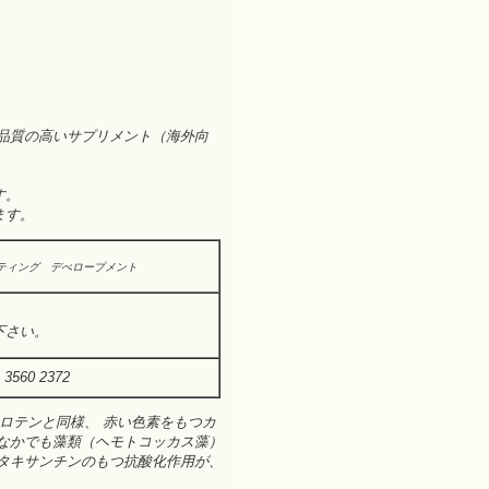
品質の高いサプリメント（海外向
す。
ます。
ティング デべロープメント
下さい。
3560 2372
ロテンと同様、 赤い色素をもつカ
なかでも藻類（ヘモトコッカス藻）
タキサンチンのもつ抗酸化作用が、