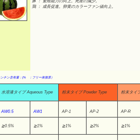
豚 ： 繁殖能力の向上。死産の減少。
鶏 ： 成長促進。卵黄のカラーファン値向上。
ン含有量：(% ：フリー体換算）
水溶液タイプ Aqueous Type
粉末タイプ Powder Type
粉末タイプ P
AW0.5
AW1
AP-1
AP-2
AP-R
≧0.5%
≧1%
≧1%
≧2%
≧1%