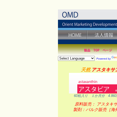
Powered by
天然
アスタキサ
60粒入り １か月分 4.86
原料販売
： アスタキ
製剤：バルク販売［海