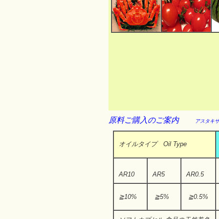
原料ご購入のご案内
アスタキサンチ
オイルタイプ Oil Type
AR10
AR5
AR0.5
≧10%
≧5%
≧0.5%