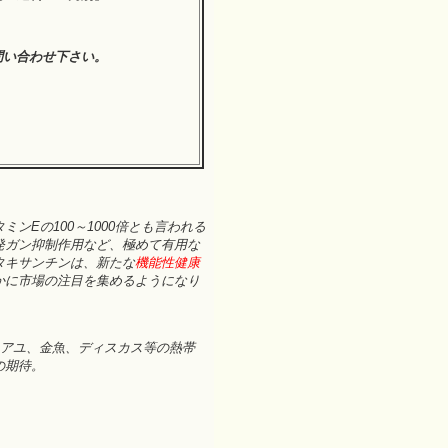
問い合わせ下さい。
ンEの100～1000倍とも言われる
発ガン抑制作用など、極めて有用な
タキサンチンは、新たな
機能性健康
かに市場の注目を集めるようになり
、アユ、金魚、ディスカス等の熱帯
期待。