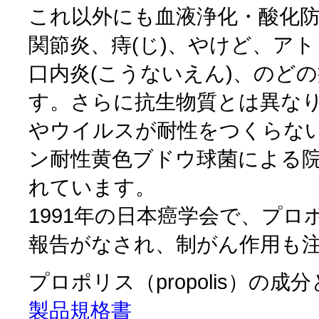
これ以外にも
血液浄化・酸化
関節炎、痔(じ)、やけど、ア
口内炎(こうないえん)、のど
す。さらに抗生物質とは異な
やウイルスが耐性をつくらな
ン耐性黄色ブドウ球菌による
れています。
1991年の日本癌学会で、プ
報告がなされ、制がん作用も
プロポリス（propolis）の成
製品規格書