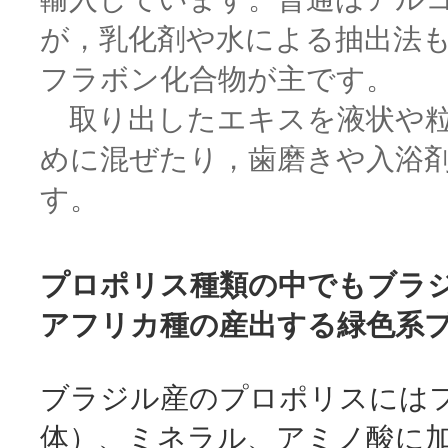
が，乳化剤や水による抽出法
フラボン化合物が主です。
取り出したエキスを液状や粒
めに混ぜたり，歯磨きや入浴
す。
プロポリス種類の中でもブラ
アフリカ種の産出する
緑色系
ブラジル産のプロポリスには
体）、
ミネラル、アミノ酸
に