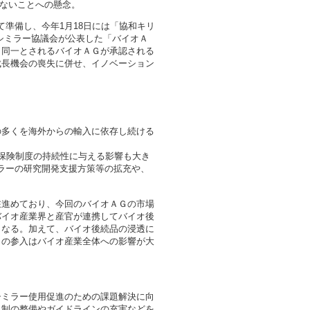
ねないことへの懸念。
準備し、今年1月18日には「協和キリ
シミラー協議会が公表した「バイオＡ
と同一とされるバイオＡＧが承認される
成長機会の喪失に併せ、イノベーション
多くを海外からの輸入に依存し続ける
保険制度の持続性に与える影響も大き
ミラーの研究開発支援方策等の拡充や、
進めており、今回のバイオＡＧの市場
バイオ産業界と産官が連携してバイオ後
となる。加えて、バイオ後続品の浸透に
Ｇの参入はバイオ産業全体への影響が大
ミラー使用促進のための課題解決に向
規制の整備やガイドラインの充実などを