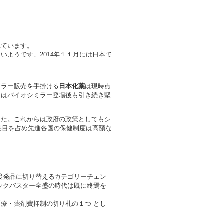
れています。
ようです。2014年１１月には日本で
ミラー販売を手掛ける
日本化薬
は現時点
」はバイオシミラー登場後も引き続き堅
した。これからは政府の政策としてもシ
品目を占め先進各国の保健制度は高額な
を後発品に切り替えるカテゴリーチェン
ックバスター全盛の時代は既に終焉を
療・薬剤費抑制の切り札の１つ とし