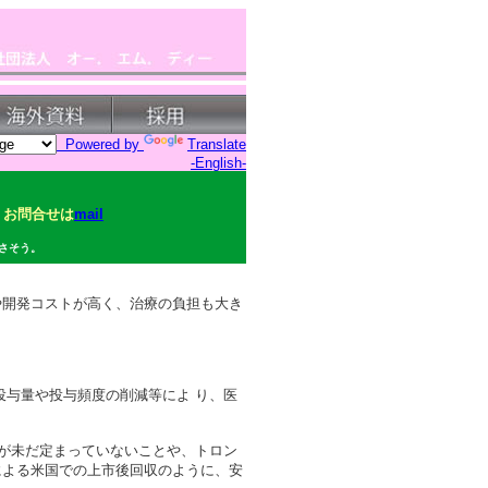
Powered by
Translate
-English-
お問合せは
mail
さそう。
や開発コストが高く、治療の負担も大き
投与量や投与頻度の削減等によ り、医
性評価法 が未だ定まっていないことや、トロン
による米国での上市後回収のように、安