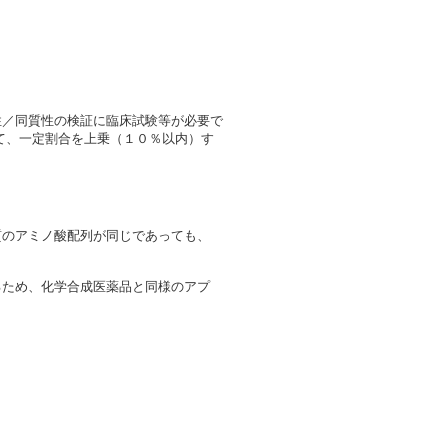
性／同質性の検証に臨床試験等が必要で
して、一定割合を上乗（１０％以内）す
質のアミノ酸配列が同じであっても、
るため、化学合成医薬品と同様のアプ