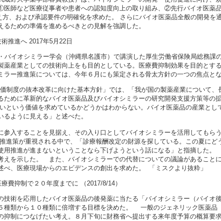
①医師など医療従事者や患者への認知度向上の取り組み、②先行バイオ医薬
と代替処方の考え方、および承認要件の明確化を求めた。 さらにバイオ医薬品全般の開
えるための準備を進めるべきとの見解を強調した。
推進へ 2017年5月22日
・バイオシミラー学会（沖縄県名護市）で講演した厚生労働省保険局総務課
製薬産業としての技術向上をも目的としている。医療費抑制効果を目的とす
ミラー推進策については、今年６月にも策定される骨太方針の一つの焦点と
価制度の抜本改革に向けた基本方針」では、「我が国の製薬産業について、
るために革新的なバイオ医薬品及びバイオシミラーの研究開発支援方策等の
安いという価値を求めているかどうかはわからない。バイオ医薬品の産業とし
いるように見える」と述べた。
参入することを見据え、その入り口としてバイオシミラーを活用してもらう
の推進策が重視される中で、「診療報酬改定の財源を探している。この夏にど
使用推進が進まないということなら下げようという話になる」と指摘した。
えを示した。 また、バイオシミラーでの代替についての議論があることに
述べ、医療現場からのエビデンスの創出を求めた。 「ミスクより抜粋」
抑制で２０年度までに （2017/8/14）
技術を応用したバイオ医薬品の後発薬に当たる「バイオシミラー（バイオ後
５種類から１０種類に倍増する目標を決めた。 一般のジェネリック医薬品
の抑制につなげたい考え。８月下旬に財務省へ提出する来年度予算の概算要