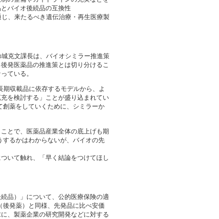
品とバイオ後続品の互換性
発を通じ、来たるべき遺伝治療・再生医療製
の城克文課長は、バイオシミラー推進策
る後発医薬品の推進策とは切り分けるこ
なっている。
長期収載品に依存するモデルから、よ
拡充を検討する」ことが盛り込まれてい
て創薬をしていくために、シミラーか
ことで、医薬品産業全体の底上げも期
うするかはわからないが、バイオの先
ついて触れ、「早く結論をつけてほし
続品）」について、公的医療保険の適
（後発薬）と同様、先発品に比べ安価
求に、製薬企業の研究開発などに対する