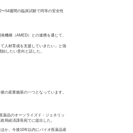
52〜54週間の臨床試験で同等の安全性
発機構（AMED）との連携を通じて、
て人材育成を支援していきたい」と強
開始したい意向と話した。
今後の産業施策の一つとなっています。
医薬品のオーソライズド・ジェネリッ
医政局経済課長宛てに提出した。
ほか、今後10年以内にバイオ医薬品産