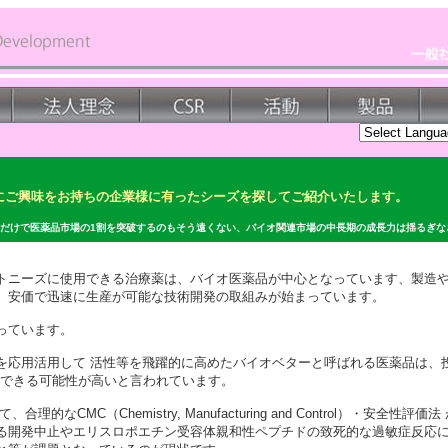
にご興味をお持ちの企業様に有ったシーズを探してご紹介いたします。 
品だけで医薬品市場の1割を突破するのもそう遠くない、バイオ関連市場の中長期の成長力は揺るぎな
トニーズに使用できる治療薬は、バイオ医薬品が中心となっています、製造
、安価で迅速に生産が可能な技術開発の取組みが始まっています。
っています。
を応用活用して 活性等を飛躍的に高めたバイオベターと呼ばれる医薬品は、
献できる可能性が高いと言われています。
的なCMC（Chemistry, Manufacturing and Control）・安全
る開発中止やエリスロポエチン受容体親和性ペプチドの致死的な過敏症反応