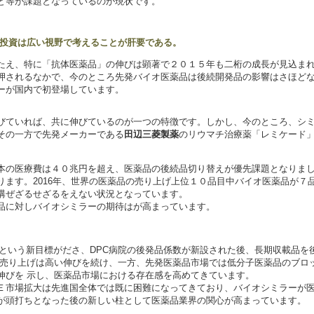
と等が課題となっているのが現状です。
投資は広い視野で考えることが肝要である。
たえ、特に「抗体医薬品」の伸びは顕著で２０１５年も二桁の成長が見込ま
押されるなかで、今のところ先発バイオ医薬品は後続開発品の影響はさほどない
ーが国内で初登場しています。
びていれば、共に伸びているのが一つの特徴です。しかし、今のところ、シ
その一方で先発メーカーである
田辺三菱製薬
のリウマチ治療薬「レミケード
本の医療費は４０兆円を超え、医薬品の後続品切り替えが優先課題となりま
ります。2016年、世界の医薬品の売り上げ上位１０品目中バイオ医薬品が７
講ぜざるせざるをえない状況となっています。
品に対しバイオシミラーの期待はが高まっています。
0％という新目標がださ、DPC病院の後発品係数が新設された後、長期収載品
の売り上げは高い伸びを続け、一方、先発医薬品市場では低分子医薬品のブロ
伸びを 示し、医薬品市場における存在感を高めてきています。
Ｅ市場拡大は先進国全体では既に困難になってきており、バイオシミラーが医
が頭打ちとなった後の新しい柱として医薬品業界の関心が高まっています。