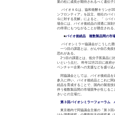
業の柱に成長が期待されるべく遺伝子
バイオＡＧは、協和発酵キリンが20
ンフロンティア」を設立、他社のバイ
Ｇに対する見解」によると、「（バイ
場合には、バイオ後続品の浸透に深刻
の停滞にもつながることが懸念される
■
バイオ後続品 複数製品間の市
バイオシミラー協議会がこうした懸
一つ目の課題とは、がんや自己免疫疾
恐れがある。
2つ目の課題とは、低分子医薬品に比
いという点だ。 昨年12月21日に政
ベンチャー企業への支援などを盛り込
同協議会としては、バイオ後続品を通
参入に伴い、バイオ後続品とこれに関
続品を育成することで、国内の製造技
伴う複数製品間の市場競争が生じるこ
きいとの立場だ。
第３回バイオシミラーフォーラム 
東京都内で同協議会主催の「第３回バ
けた調査研究」の豊島聡主任研究者（