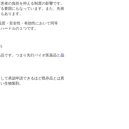
ど患者の負担を抑える制度の影響です。
げる要因にもなっています。また、先発
さもあります。
品質・安全性・有効性において同等
もハードルの１つです。
称）
薬品です。つまり先行バイオ医薬品と
品
として承認申請できるほど既存品とは異
ない生物製剤。
。