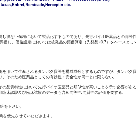
uxas,Enbrel,Remicade,Herceptin etc.
現し得ない領域において製品化するものであり、先行バイオ医薬品との同等
評価し、価格設定においては後発品の薬価算定（先発品×0.7）をベースと
胞を用いて生産されるタンパク質等を構成成分とするものですが、タンパク
、そのため医薬品としての有効性・安全性が同一とは限らない。
その品質特性において先行バイオ医薬品と類似性が高いことを示す必要があ
臨床試験及び臨床試験のデータも含め同等性/同質性の評価を要する。
連絡を下さい。
員企業を優先させていただきます。