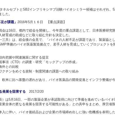
4のエタネルセプトとSB2インフリキシマブ治験バイオシミラー候補はそれぞれ、
ました。
不足が課題」
2016年5月１６日 【重点課題】
会は16日、都内で総会を開催し、今年度の重点課題として、日本医療研究開
人材育成の助成などに取り組む方針を決定した。
三共）は、総会後の会見で、「バイオの人材不足が課題であり、製薬協とし
GMP準拠のバイオ医薬製造拠点で、若手人材を育成していくプロジェクトを
動向把握や関連施策に関する提言
載事項（CTD）の調査・研究「モックアップの作成」
海外との比較
ワクチンをめぐる規制・制度関連の課題への取り組み
、欧米に比べ基盤の遅れがあり、バイオ医薬品の開発促進とインフラ整備が
る発展を阻害する
2017/2/20
）は5月16日、一部の製薬企業が承認取得に向けて準備を進めているバイオ
産業全体の更なる発展を阻害する可能性がある」との具申をまとめ、厚労省
入に伴い、バイオ後続品および企業の市場締め出しに強い危機感を表明した