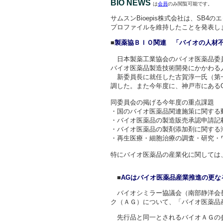
BIO NEWS
は
会員
のみ閲覧可能です。
サムスンBioepis株式会社は、SB
プロファイルを維持したことを発表し
■
製薬協ＢＩＯ関連
「バイオの人材
日本製薬工業協会のバイオ医薬品委員
バイオ医薬品製造技術開発にかかわる
新委員長に就任した古賀淳一氏（第一
調した。また今年度に、神戸市にある
同委員会の掲げる今年度の重点課題
・国のバイオ医薬品関連施策に関する
・バイオ医薬品の製造販売承認申請記
・バイオ医薬品の製剤添加剤に関する
・再生医療・細胞治療の調査・研究・
特にバイオ医薬品の産業化に関しては
■
AGはバイオ医薬品産業推進の更な
バイオシミラー協議会（南部静洋会長
ク（ＡＧ）について、「バイオ医薬品
先行品と同一とされるバイオＡＧの参