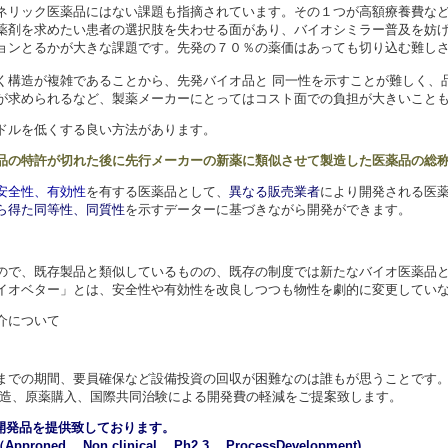
ネリック医薬品にはない課題も指摘されています。その１つが高額療養費な
薬剤を求めたい患者の選択肢を失わせる面があり、バイオシミラー普及を妨
ョンとるかが大きな課題です。先発の７０％の薬価はあっても切り込む難し
く構造が複雑であることから、先発バイオ品と 同一性を示すことが難しく、
が求められるなど、製薬メーカーにとってはコスト面での負担が大きいこと
ドルを低くする良い方法があります。
品の特許が切れた後に先行メーカーの新薬に類似させて製造した医薬品の総
安全性、有効性
を有する医薬品として、
異なる販売業者
により開発される医
ら得た同等性、同質性
を示すデーターに基づきながら開発ができます。
ので、既存製品と類似しているものの、既存の制度では新たなバイオ医薬品
イオベター」とは、安全性や有効性を改良しつつも物性を劇的に変更してい
介について
までの期間、要員確保など設備投資の回収が困難なのは誰もが思うことです
製造、原薬購入、国際共同治験による開発費の軽減をご提案致します。
開発品を提供致しております。
ar（Approned, Non clinical, Ph2.3 ,ProcessDevelopment)