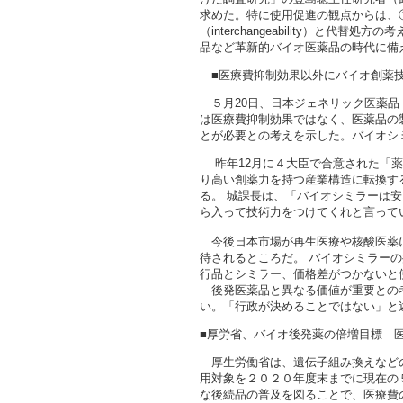
求めた。特に使用促進の観点からは、
（interchangeability）
品など革新的バイオ医薬品の時代に備
■医療費抑制効果以外にバイオ創薬技術
５月20日、日本ジェネリック医薬品
は医療費抑制効果ではなく、医薬品の
とが必要との考えを示した。バイオシ
昨年12月に４大臣で合意された「薬
り高い創薬力を持つ産業構造に転換す
る。 城課長は、「バイオシミラーは
ら入って技術力をつけてくれと言って
今後日本市場が再生医療や核酸医薬に
待されるところだ。 バイオシミラー
行品とシミラー、価格差がつかないと
後発医薬品と異なる価値が重要との考
い。「行政が決めることではない」と
■厚労省、バイオ後発薬の倍増目標 医療費
厚生労働省は、遺伝子組み換えなどの
用対象を２０２０年度末までに現在の
な後続品の普及を図ることで、医療費