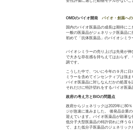
全性評価に適した動物モデルがないこ
OMDのバイオ開発
バイオ・創薬への
国内のバイオ医薬品の成長は期待にこ
一般の医薬品がジェネリック医薬品に
初めて「抗体医薬品」のバイオシミラ
バイオシミラーの売り上げは先発が伸
で大きな存在感を持ちえてはおらず、
調です。
こうした中で、ついに今年の９月に日
ミラーを含めてインセンティブは強ま
バイオ医薬品に対しなんだかの処置を
それだけに特許切れをするバイオ医薬
政府の考え方とBIOの問題点
政府からジェネリックは2020年に8
ジが急速に進みました。 後発品企業
迎えています。バイオ医薬品が顕著な
低分子大型医薬品の特許切れに伴うＧ
て、また低分子医薬品のジェネリック