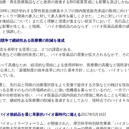
治療・再生医療製品などと政府の推進するBIO産業育成にも影響を及ぼしか
19年に特許切れする腎性貧血治療薬ネスプの国内製造販売承認の取得に向けて
オシミラー開発の参入に対して参入条件を厳しくさせた。 これに対しバイオ
オ後続品について）まだ広く理解と浸透が進まない状況下において、先行品
な影響が生じる」と指摘。「バイオ後続品のみならず、バイオ医薬品産業の
」と強調した。
場競争で継続性ある医療費の削減を達成
念を表明する背景には、２つの課題がある。
患などの難治性疾患に対し、バイオ医薬品の需要が拡大されるなかで、その
べて高価なため、経済的な理由による使用抑制や、医療費の高騰など国民皆
府が公表した「薬価制度の抜本改革に向けた基本方針」においても、バイオシ
んでいる。
じ、先行品と同様の治療選択肢をより安価で提供する方策などの検討を現在
わる企業そのものの市場締め出しに強い危機感を募らせているのだ。一方で
術や分析技術を培い、バイオ医薬品の国内供給力の増強に努めることも可能
とで、継続性ある医療費の削減を達成するとしており、現時点でのバイオＡ
バイオ後続品を通じ革新的バイオ薬時代に備える
2017年5月16日
イオシミラーフォーラム」が開催された。厚労科学特別研究事業「バイオシ
武蔵野大学薬学部客員教授）は、バイオシミラーの開発・使用促進に向け、