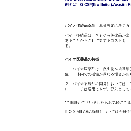
例えば G-CSF(Bio Better),Avastin,Rit
バイオ後続品薬価
薬価設定の考え方
バイオ後続品は、そもそも後発品が出
あることからこれに要するコストを 、
る。
バイオ医薬品の特徴
１．バイオ医薬品は、微生物や培養細
生 体内での活性が異なる場合があり
２．バイオ後続品の開発においては、
ロ ーチは適用できず、原則として非
*ご興味がございましたらお気軽にご
BIO SIMILARの詳細については会