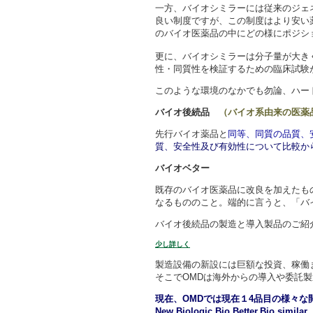
一方、バイオシミラーには従来のジェ
良い制度ですが、この制度はより安い
のバイオ医薬品の中にどの様にポジシ
更に、バイオシミラーは分子量が大き
性・同質性を検証するための臨床試験
このような環境のなかでも勿論、ハー
バイオ後続品
（バイオ系由来の医薬
先行バイオ薬品と
同等、同質の品質、
質、安全性及び有効性について比較か
バイオベター
既存のバイオ医薬品に改良を加えたも
なるもののこと。端的に言うと、「バ
バイオ後続品の製造と導入製品のご紹
少し詳しく
製造設備の新設には巨額な投資、稼働
そこでOMDは海外からの導入や委託
現在、OMDでは現在１4品目の様々な
New Biologic,Bio Better,Bio simil