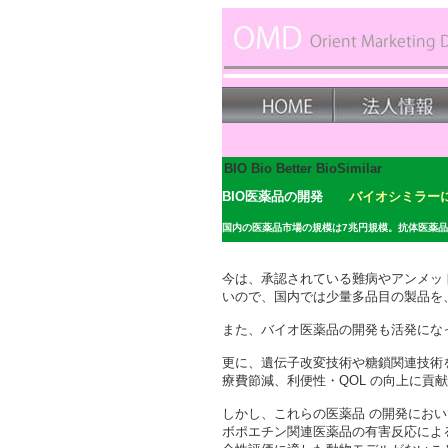
BIO Bio Better BioSimilar
BIO医薬品の開発
バイオシミラー
国内の医薬品市場の規模は7兆円規模。抗体医薬
今は、承認されている難病やアンメッ
いので、国内では少量多品目の製品を
また、バイオ医薬品の開発も活発にな
更に、遺伝子改変技術や糖鎖関連技術
療費節減、利便性・QOL の向上に貢
しかし、これらの医薬品 の開発において、合理
ボポエチン関連医薬品の有害反応によ