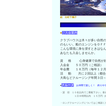
絵 出町千鶴子
■
ご入会案内
クラブハウスは木々が多い自然
のもいい。船のエンジンをＯＦ
こんな環境に身を浸すときはな
あなたも入会しませんか。
資 格 心身健康で自然が好
入会金 ５０万円（ご相談）
年会費 １６万円（毎年１２月
活 動 月に２回以上（都合
大島などクルージング年間３日
クルーズ
■
お仲間で楽しく！ 釣りや
・貸 切 １０名以内でご乗船下さい。飲
１日８時間以内 １５万円（燃料日約
・ロングクルージングについてはご相談く