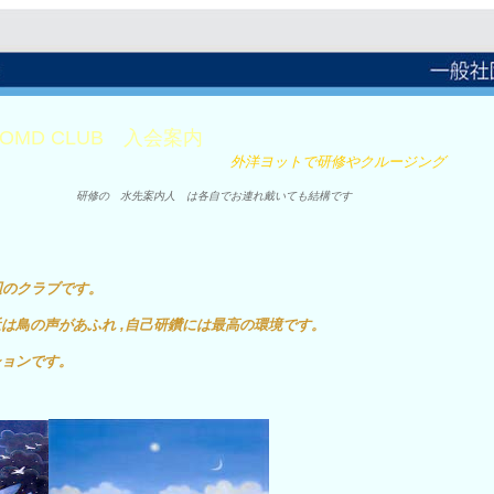
入会案内
OMD CLUB
外洋ヨットで研修やクルージング
研修の 水先案内人 は各自でお連れ戴いても結構です
辺のクラブです。
は鳥の声があふれ ,自己研鑽には最高の環境です。
ションです。