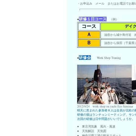
・お申込み
メール
またはお電話でお願いいた
研修１日コース
■
（例）
コース
デイ
Ａ
油壺から城ケ島付近 
Ｂ
油壺から保田
（千葉県
研修会
■
Work Shop Traning
2012/9/24 work shop on yacht Eco Seminar
晴天に恵まれた参加者８人は全員が北欧の
研修の後はランチョンミーティング、サン
次回の研修は日中問題がいいでしょうか。
●
東京湾気象 風向・風速
●
天気解説 天気図
●
神奈川県三浦の観光スポット