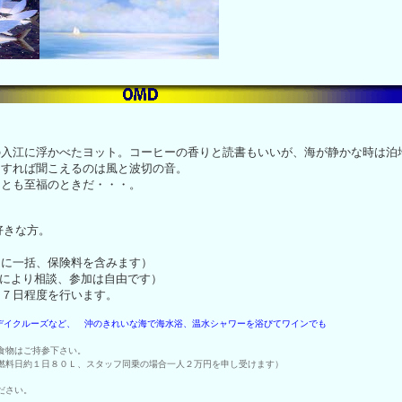
の入江に浮かべたヨット。コーヒーの香りと読書もいいが、海が静かな時は泊
Ｆすれば聞こえるのは風と波切の音。
んとも至福のときだ・・・。
きな方。
に一括、保険料を含みます）
により相談、参加は自由です）
～７日程度を行います。
デイクルーズなど、 沖のきれいな海で海水浴、温水シャワーを浴びてワインでも
食物はご持参下さい。
１日８０Ｌ、スタッフ同乗の場合一人２万円を申し受けます）
ださい。