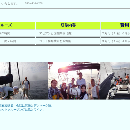
します。 080-4416-4268
費用
クルーズ
研修内容
約２時間
アセアンと国際関係（例）
２万円（１名）６名
）
約７時間
ヨット操船技術と航海術
３万円（１名）４名
駐在経験者、会話は英語とデンマーク語、
セットクルージングは風とワイン。