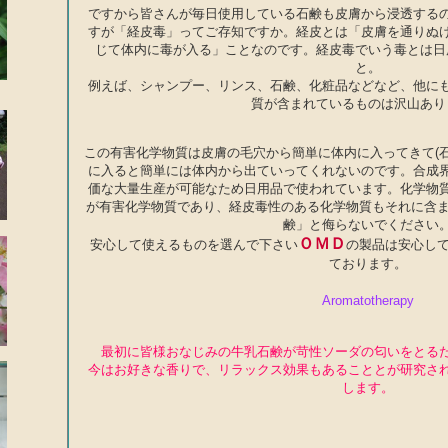
ですから皆さんが毎日使用している石鹸も皮膚から浸透する
すが「経皮毒」ってご存知ですか。経皮とは「皮膚を通りぬ
じて体内に毒が入る」ことなのです。経皮毒でいう毒とは日
と。
例えば、シャンプー、リンス、石鹸、化粧品などなど、他に
質が含まれているものは沢山あり
この有害化学物質は皮膚の毛穴から簡単に体内に入ってきて(
に入ると簡単には体内から出ていってくれないのです。合成
価な大量生産が可能なため日用品で使われています。化学物
が有害化学物質であり、経皮毒性のある化学物質もそれに含ま
鹸」と侮らないでください
ＯＭＤ
安心して使えるものを選んで下さい
の製品は安心し
ております。
Aromatotherapy
最初に皆様おなじみの牛乳石鹸が苛性ソーダの匂いをとる
今はお好きな香りで、リラックス効果もあることとが研究さ
します。