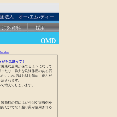
Translate
らだを気遣って！
で健康な皮膚が保てるようになって
擦ったり、強力な洗浄作用のある石
んか。これではお肌を傷め、傷んだ
分泌されます。
って増えてしまいます。
・関節痛の時には貼付剤や塗布剤を
口薬だけでなく貼り薬が使用される