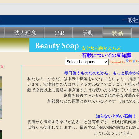
石鹸についての豆知識
Powered by
をお
毎日使うものなのだから、もっと肌やか
私たちの「からだ」は本来の機能をいかすことにより、清潔
います。清潔好きの人はボディタオルなどでゴシゴシと強く
鹸で必要以上に皮脂を削ぎ落すような洗い方を続けていませ
皮膚を修復するために更に余分な皮脂が
加齢臭などの原因とされているノネナールはかえ
知らないと怖い石鹸！
皮膚から浸透する薬品があることは有名です。例えば筋肉痛
以前から使用していますし、最近では心臓や脳の病気にも経
ようになっています。