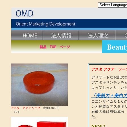
アスタ アクア ソー
デリケートなお肌の
アスタキサンチンを
よってしっとりした
「美肌力＋美白
コエンザイムＱ１０
ンと良質なアスタキ
アスタ アクア ソープ
定価4.000円
石鹸の命は有効成分
80ｇ
た。
NEW!!