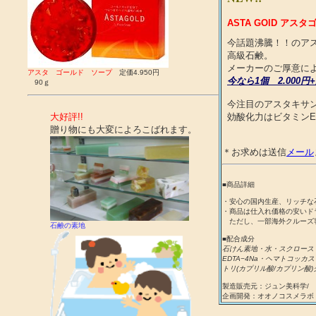
ASTA GOlD ア
今話題沸騰！！のア
高級石鹸。
メーカーのご厚意に
アスタ ゴールド ソープ
定価4.950円
今なら1個 2.000
90ｇ
今注目のアスタキサ
大好評!!
効酸化力はビタミンEの
贈り物にも大変によろこばれます。
＊お求めは送信
メール
■商品詳細
・安心の国内生産、リッチな
・商品は仕入れ価格の安いド
ただし、一部海外クルーズ
石鹸の素地
■配合成分
石けん素地・水・スクロース
EDTA−4Na・ヘマトコッ
トリ(カプリル酸/カプリン酸
製造販売元：ジュン美科学/
企画開発：オオノコスメラボ