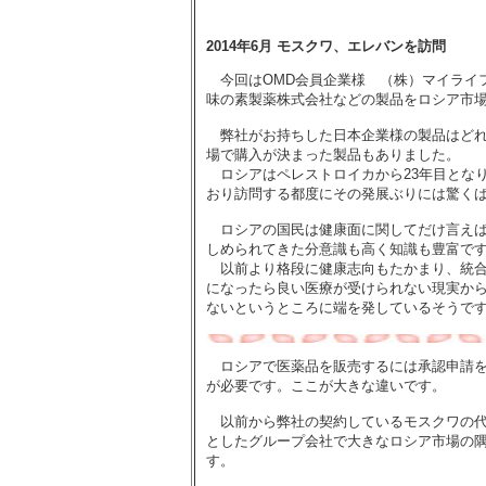
2014年6月 モスクワ、エレバンを訪問
今回はOMD会員企業様 （株）マイライフ、（
味の素製薬株式会社などの製品をロシア市
弊社がお持ちした日本企業様の製品はどれ
場で購入が決まった製品もありました。
ロシアはペレストロイカから23年目となり
おり訪問する都度にその発展ぶりには驚く
ロシアの国民は健康面に関してだけ言えば
しめられてきた分意識も高く知識も豊富で
以前より格段に健康志向もたかまり、統合
になったら良い医療が受けられない現実か
ないというところに端を発しているそうで
ロシアで医薬品を販売するには承認申請を
が必要です。ここが大きな違いです。
以前から弊社の契約しているモスクワの代
としたグループ会社で大きなロシア市場の
す。