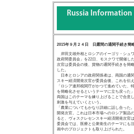
2015年９月２４日 日露間の通関手続き簡
岸田文雄外相とロシアのイーゴリ・シュワロ
政府間委員会」を22日、モスクワで開催し
次官は委員会の後、貨物の通関手続きを簡
した。
日本とロシアの政府関係者は、両国の通関
スキー経済開発次官が委員会後、これを伝
「ロシア連邦税関庁がかつて進めていた、
を簡略化させるというテーマに立ち戻った
両国はこのテーマを練り上げることで合意
刺激を与えていくという。
「農業についてもかなり詳細に話し合った
開発次官。これは日本市場へのロシア製品
ると、ヴォスクレセンスキー経済開発次官
委員会では、医療と公衆衛生のテーマにも
画中のプロジェクトも取り上げられた。