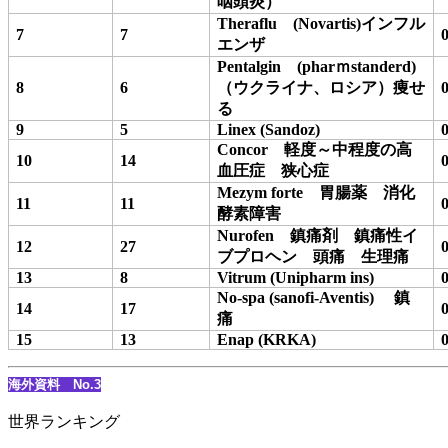
咽頭炎）
Theraflu
(Novartis)
インフル
7
7
エンザ
Pentalgin
(phar
ｍ
standerd)
8
6
（ウクライナ、ロシア）痩せ
る
9
5
Linex (Sandoz)
Concor
軽度～中程度の高
10
14
血圧症 狭心症
Mezym forte
胃腸薬 消化
11
11
酵素障害
Nurofen
鎮痛剤 鎮痛性イ
12
27
ブプロヘン 頭痛 生理痛
13
8
Vitrum (Unipharm ins)
No-spa (sanofi-Aventis)
鎮
14
17
痛
15
13
Enap (KRKA)
海外資料 No.3
世界ランキング