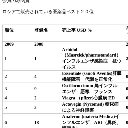
会員のみ閲覧
ロシアで販売されている医薬品ベスト２０位
順位
登録名
売上率
USD %
`
2009
2008
Arbidol
（
Masrelek/pharmstandard
）
1
1
インフルエンザ感染症 抗ウ
イルス
Essentiale (sanofi-Aventis)
肝臓
2
4
機能障害 代謝を正常化
Oscillococcinum
鳥インフル
3
9
エンザ 悪寒 フランス
4
2
Viagra
（
pfizer)
心臓病
ED
Actovegin (Nycomed)
糖尿病
5
3
による神経障害
Anaferon (materia Medica)
イ
6
18
ンフルエンザ
ARI
（鼻炎、