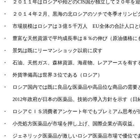
・ ２０１１年はロシアや殆どのCIS国が独立して２０年を
・ ２０１４年２月、黒海の北ロシアのソチで冬季オリンピ
・ 市場規模はロシアは３億５千万人 EU全体の合計人口と
・ 豊富な天然資源で平均成長率は８％の伸び（原油価格にも
・ 景気は既にリーマンショック以前に戻す
・ 石油、天然ガス、森林資源、海産物、レアアースを有す
・ 外貨準備高は世界３位である（ロシア）
・ ロシア国内では既に良品な医薬品や高品位な商品の需要
2012年政府が日本の医薬品、技術の導入方針を示す（日
・ ロシアＣＩＳ消費者アンケート年でもプレミアム思考が
・ 小売処方医薬品が市場を押し上げ、国際企業が高収益。
・ ジェネリック医薬品が激しいロシア医薬品市場で優位で