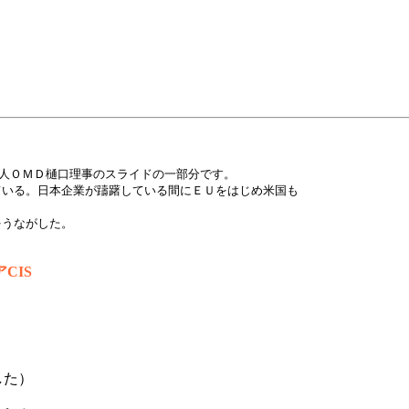
法人ＯＭＤ樋口理事のスライドの一部分です。
ている。日本企業が躊躇している間にＥＵをはじめ米国も
をうながした。
CIS
した）