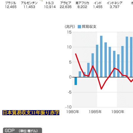
日本貿易収支31年振り赤字