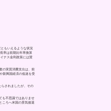
安ともいえるような状況
成長率は前期比年率換算
マイナス金利政策には賛
査の実質消費支出は、前
国や新興国経済の低迷を受
たらされましたが、その
ても不思議ではありませ
ところへ米国の景気後退