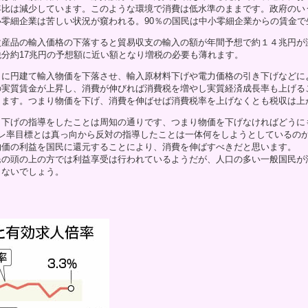
年比は減少しています。このような環境で消費は低水準のままです。政府のい
零細企業は苦しい状況が窺われる。90％の国民は中小零細企業からの賃金で
次産品の輸入価格の下落すると貿易収支の輸入の額が年間予想で約１４兆円が
分約17兆円の予想額に近い額となり増税の必要も薄れます。
らに円建て輸入物価を下落させ、輸入原材料下げや電力価格の引き下げなどに
の実質賃金が上昇し、消費が伸びれば消費税を増やし実質経済成長率も上げる
ります。つまり物価を下げ、消費を伸ばせば消費税率を上げなくとも税収は上
き下げの指導をしたことは周知の通りです、つまり物価を下げなければどうに
フレ率目標とは真っ向から反対の指導したことは一体何をしようとしているの
物価の利益を国民に還元することにより、消費を伸ばすべきだと思います。
民の頭の上の方では利益享受は行われているようだが、人口の多い一般国民が
らないでしょう。