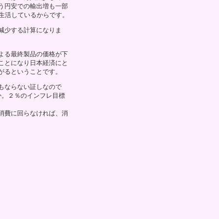
う円安での輸出増も一部
生活しているからです。
減少する計算になりま
よる最終製品の価格が下
ことになり日本経済にと
がるということです。
もならない証しなので
か。２％のインフレ目標
消費に回らなければ、消