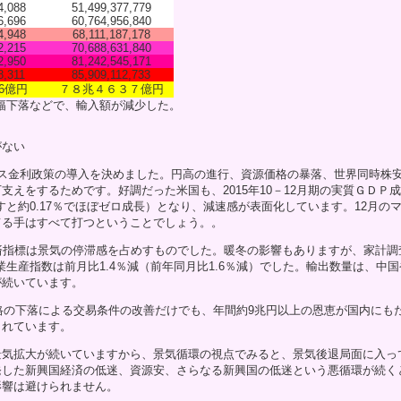
4,088
51,499,377,779
6,696
60,764,956,840
4,948
68,111,187,178
2,215
70,688,631,840
2,950
81,242,545,171
8,311
85,909,112,733
6億円
７８兆４６３７億円
幅下落などで、輸入額が減少した。
がない
ス金利政策の導入を決めました。円高の進行、資源価格の暴落、世界同時株
支えをするためです。好調だった米国も、2015年10－12月期の実質ＧＤＰ
直すと約0.17％でほぼゼロ成長）となり、減速感が表面化しています。12月の
てる手はすべて打つということでしょう。。
済指標は景気の停滞感を占めすものでした。暖冬の影響もありますが、家計調
工業生産指数は前月比1.4％減（前年同月比1.6％減）でした。輸出数量は、中
が続いています。
格の下落による交易条件の改善だけでも、年間約9兆円以上の恩恵が国内にも
されています。
気拡大が続いていますから、景気循環の視点でみると、景気後退局面に入っ
発した新興国経済の低迷、資源安、さらなる新興国の低迷という悪循環が続く
影響は避けられません。