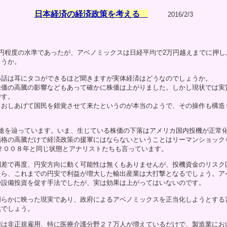
日本経済の経済政策を考える
2016/2/3
円程度の水準であったが、アベノミックスは日経平均で2万円越えまでに押し
ょうか。
い話は耳にタコができるほど聞きますが実体経済はどうなのでしょうか。
株価の高騰の影響などもあって確かに株価は上がりました。しかし現状では実
です。
をおしあげて国民を錯覚させて来たというのが本当のようで、その操作も構造
一途を辿っています。いま、生じている株価の下落はアメリカ国内投機が正常
価格の高騰だけで経済政策の援軍にはならないということはリーマンショック
２００８年と同じ状態とアナリストたちも言っています。
利差で再度、円安方向に動く可能性は無くもありませんが、投機資金のリスク
たら、これまでの円安で利益が増大した輸出産業は大打撃となるでしょう。ア
や設備投資を促す手法でしたが、実は効果は上がってはいないのです。
明らかに映った現実であり、政府によるアベノミックスを正当化しようとする
然でしょう。
態は非正規雇用、特に医療介護分野２７万人が増えているだけで、製造業にお