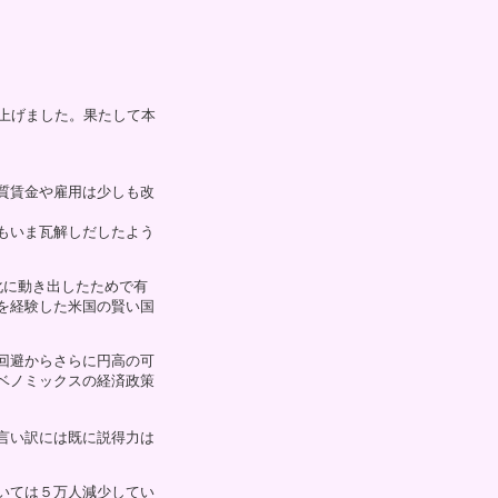
上げました。果たして本
質賃金や雇用は少しも改
もいま瓦解しだしたよう
化に動き出したためで有
を経験した米国の賢い国
回避からさらに円高の可
ベノミックスの経済政策
言い訳には既に説得力は
いては５万人減少してい