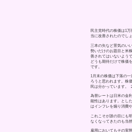
民主党時代の株価は1万
当に改善されたのでし
三本の矢など景気のい
勢いだけのお題目と米
善されてはいないよう
どうも期待だけで株価
です。
1月末の株価は下落の
ろうと思われます。株
民は分かっています。 
為替レートは日米の金
能性はあります。とし
はインフレを煽り消費
これこそが誰の目にも
なくなってきたのも当
雇用においてもその実