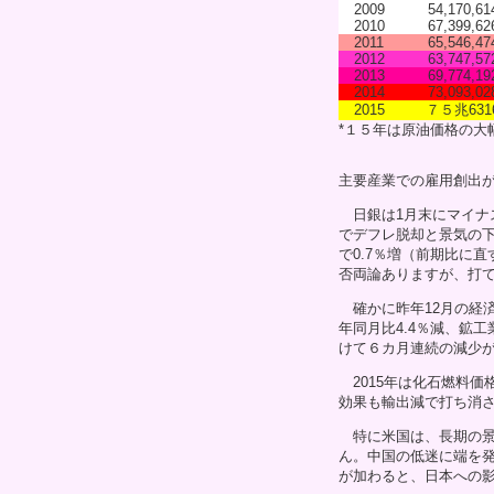
2009
54,170,61
2010
67,399,62
2011
65,546,47
2012
63,747,57
2013
69,774,19
2014
73,093,02
2015
７５兆631
*１５年は原油価格の大
主要産業での雇用創出
日銀は1月末にマイナ
でデフレ脱却と景気の下
で0.7％増（前期比に
否両論ありますが、打
確かに昨年12月の経
年同月比4.4％減、鉱
けて６カ月連続の減少
2015年は化石燃料価
効果も輸出減で打ち消
特に米国は、長期の景
ん。中国の低迷に端を
が加わると、日本への