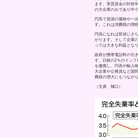
ます。実質賃金の対前
の大企業のみであり中小
円高で資源の価格や一
す。これは消費税の増税
円高になれば前述にさ
がります。そして企業
っては大きな利益とな
政府が携帯電話料の引
す。日銀の2％のイン
を撤廃し、円高や輸入
大企業や公務員など国
費税の増大にもつなが
（文責 樋口）