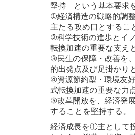
堅持」という基本要求
①経済構造の戦略的調
主たる攻め口とするこ
②科学技術の進歩とイ
転換加速の重要な支え
③民生の保障・改善を
的出発点及び足掛かり
④資源節約型・環境友
式転換加速の重要な力
⑤改革開放を、経済発
することを堅持する。
経済成長を①主として