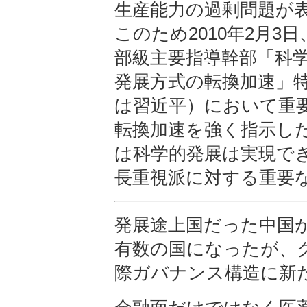
生産能力の過剰問題が
このため2010年2月
部級主要指導幹部「科
発展方式の転換加速」
は習近平）において重
転換加速を強く指示し
は科学的発展は実現で
長重視派に対する重要
発展途上国だった中国
有数の国になったが、
際ガバナンス構造に新