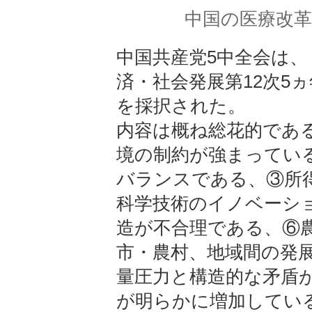
中国の医療改
中国共産党5中全会は、
済・社会発展第12次5
を採択された。
内容は概ね総花的であ
境の制約が強まってい
バランスである、③所
科学技術のイノベーシ
造が不合理である、⑥
市・農村、地域間の発
量圧力と構造的な矛盾
が明らかに増加してい