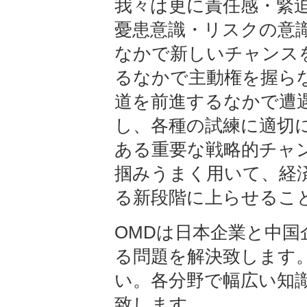
我々は更に責任感・緊
憂患意識・リスクの意
なかで新しいチャンス
るなかで主動権を握ら
道を前進するなかで遭
し、各種の試練に適切
ある重要な戦略的チャ
掴みうまく用いて、経
る新段階に上らせるこ
OMDは日本企業と中
る問題を解決致します
い。各分野で幅広い知
致します。