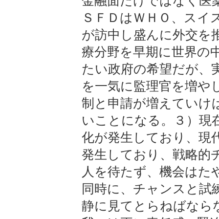
金融面だけではなく医
ＳＦＤはＷＨＯ、スイ
が訪中し盛んに外交を
療分野を早期に世界の
たい政府の希望だが、
を一気に監理官を増や
制と申請が増えていけ
いことになる。３）現
化が発生しており、現
発生しており、戦略的
人を待たず、機会はた
同時に、チャンスと試
静に見てとらねばなら