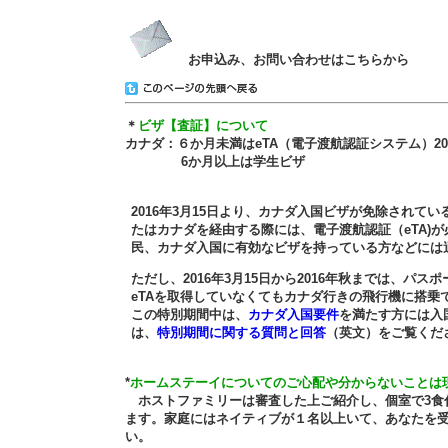
お申込み、お問い合わせはこちらから
＊
ビザ【査証】について
カナダ：６か月未満はeTA（電子渡航認証システム）201
6か月以上は学生ビザ
2016年3月15日より、カナダ入国ビザが免除されて
たはカナダを経由する際には、電子渡航認証（eTA)が
民、カナダ入国に有効なビザを持っている方などには
ただし、2016年3月15日から2016年秋までは、パ
eTAを取得していなくてもカナダ行きの飛行機に搭乗
この特別期間中は、
カナダ入国要件
を満たす方には入
は、
特別期間に関する質問と回答
（英文）をご覧くだ
*
ホームステーイについてのご心配や分からないことは
ホストファミリーは審査した上ご紹介し、個室で3食
ます。家庭にはネイティブが１名以上いて、あなたを受
い。