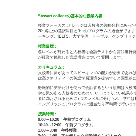
Stewart collegeの基本的な授業内容
授業フォーカス :カレッジは入校者の興味分野にあっ
20つ以上の選択科目と9つのプログラムの通合ができ
ーキング、IELTS、大学準備、トープル、ケンブリッジP
授業目標 :
各レベルが終わると入校者は会話テストから言語進行発
が授業で勉強した言語構造について質問します。
カリキュラム :
入校者に夢があってスピーキングの能力が必要であれば
は高クオリティーの英語学習環境を提供すると国際的
徹底的に英語だけを使って会話するという規則は入校
やる気のある入校者のためのＳ.Ｃ．はよりよい結果を
者に満たされるために7つのレベルに分けられ、学生は
イングリッシュプログラムは週当たり25時間で行いま
授業時間 :
9:00～10:20 午前プログラム
10:40～12:00 午前プログラム
1:00～3:40 午後授業
3:40～4:00 アカデミック相談/ラウンジトーク