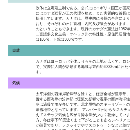
政体は立憲君主制である。公式にはイギリス国王が国家
にはカナダ総督が王の代理を務め、また実質的な首長は
採用しています。カナダは、歴史的に各州の合意により
おり、それぞれの州に首相、内閣及び議会があります。
のということもできます。現行のカナダの憲法は1982
二言語多文化主義・ケベック州の特殊性・原住民居留地
は105名、下院は308名です。
自然
カナダはヨーロッパ全体よりもその土地が広くて、ロシ
で、実際に人間が活動する地域は東西約6000kmにわた
す。
気候
太平洋側の西海岸沿岸部を除くと、ほぼ全域が亜寒帯、
置する西海岸の沿岸部は暖流の影響で温帯の西岸海洋性
冬は温暖で雨が多いです。北米屈指のスキーリゾートの
豪雪地帯となっています。 アルバータ州からサスカチ
えてステップ気候も広がり降水量が少なく乾燥していま
方、冬は零下50度近くまで下がることもあるシベリア
が顕著であり、レジャイナやサスカトゥーンなどと並び