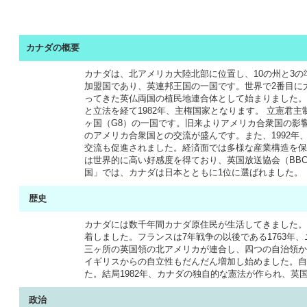
カナダの概要
カナダは、北アメリカ大陸北部に位置し、10の州と3
加盟国であり、英連邦王国の一国です。世界で2番目に
ってきた英仏両国の植民地連合体として始まりました。
と立法を経て1982年、主権国家となります。 立憲君
ヶ国（G8）の一国です。旧来よりアメリカ合衆国の影
のアメリカ合衆国との交流が盛んです。また、1992年
交流も促進されました。経済面では多様な産業構造を保
は世界的に高い好感度を得ており、英国放送協会（BB
国」では、カナダは日本とともに1位に選ばれました。
歴史
カナダには数千年間カナダ原住民が生活してきました。
着しました。フランスは7年戦争の以後である1763年
三ヶ所の英国領の北アメリカが連合し、四つの自治領か
イギリスからの自立性もだんだん増加し始めました。自
た。結局1982年、カナダの独自的な憲法が作られ、英
政治