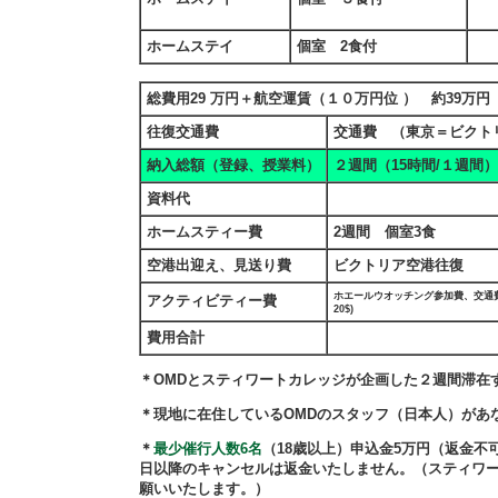
ホームステイ
個室 2食付
総費用29 万円＋航空運賃（１０万円位 ） 約39万円
往復交通費
交通費 （東京＝ビクト
納入総額（登録、授業料）
２週間（15時間/１週間）
資料代
ホームスティー費
2週間 個室3食
空港出迎え、見送り費
ビクトリア空港往復
ホエールウオッチング参加費、交通費
アクティビティー費
20$)
費用合計
＊OMDとスティワートカレッジが企画した２週間滞在
＊現地に在住しているOMDのスタッフ（日本人）があ
＊
最少催行人数6名
（18歳以上）申込金5万円（返金不可
日以降のキャンセルは返金いたしません。（スティワー
願いいたします。）