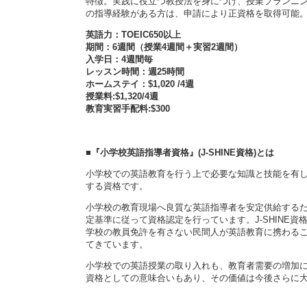
特徴。実践に役立つ教授法を身につけ、授業プランニン
の指導経験がある方は、申請により正資格を取得可能
英語力：TOEIC650以上
期間：6週間（授業4週間＋実習2週間）
入学日：4週間毎
レッスン時間：週25時間
ホームステイ：$1,020 /4週
授業料:$1,320/4週
教育実習手配料:$300
■『小学校英語指導者資格』(J-SHINE資格)とは
小学校での英語教育を行う上で必要な知識と技能を有
する資格です。
小学校の教育現場へ良質な英語指導者を安定供給するために
定基準に従って資格認定を行っています。J-SHINE
学校の教員免許を有さない民間人が英語教育に携わること
てきています。
小学校での英語授業の取り入れも、教育者需要の増加
資格としての意味合いもあり、その価値は今後さらに