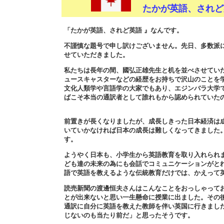
たかが英語、され
「たかが英語、されど英語 』なんです。
不謹慎な題号で申し訳けございません。先日、多数派
せていただきました。
私たちは長年の間、國弘正雄先生と机を並べさせてい
ュースキャスターなどの経歴をお持ちで沢山のことを
文化人類学や言語学の大家でもあり、エジンバラ大学
ばこそ本当の通訳者として誰れもから認められていた
前置きが長くなりましたが、成長しきった日本経済は
いていかなければ日本の成長は難しくなってきました
す。
ようやく日本も、小学生から英語教育を取り入れられ
ども達の未来の為にも会話でコミュニケーションがと
語で英語を教えるような伝統教育だけでは、かえって
読売新聞の渡邊恒夫さんはこんなことをおっしゃって
とが出来ないと思い一生懸命に授業に出ました。その
通訳に自分に英語を教えた教師を伴い英国に行きまし
じないのも当たり前だ」と思ったそうです。