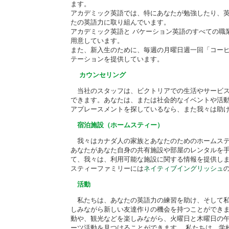
ます。
アカデミック英語では、特にあなたが勉強したり、
たの英語力に取り組んでいます。
アカデミック英語と バケーション英語のすべての職
用意しています。
また、新入生のために、毎週の月曜日週一回「コー
テーションを提供しています。
カウンセリング
当社のスタッフは、ビクトリアでの生活やサービス
できます。あなたは、または社会的なイベントや活
アプレースメントを探しているなら、また我々は助
宿泊施設（ホームスティー）
我々はカナダ人の家族とあなたのためのホームス
あなたがあなた自身の共有施設や部屋のレンタルを
て、我々は、利用可能な施設に関する情報を提供し
スティーファミリーには
ネイティブイングリッシュ
活動
私たちは、あなたの英語力の練習を助け、そして私
しみながら新しい友達作りの機会を持つことができ
動や、観光などを楽しみながら、火曜日と木曜日の
ーツ活動を見つけることができます。 私たちは、学