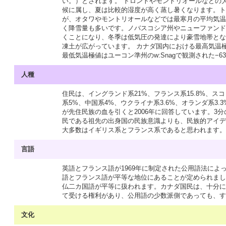
い。）とされます。 トロントやモントリオールなどの
候に属し、夏は比較的湿度が高く蒸し暑くなります。ト
が、オタワやモントリオールなどでは最寒月の平均気温が
く降雪量も多いです。ノバスコシア州やニューファンド
くことになり、冬季は低気圧の発達により豪雪地帯とな
凍土が広がっています。 カナダ国内における最高気温極値はサスカ
最低気温極値はユーコン準州のw:Snagで観測された−
人種
住民は、イングランド系21%、フランス系15.8%、スコッ
系5%、中国系4%、ウクライナ系3.6%、オランダ系3.
が先住民族の血を引くと2006年に回答しています。3
民である祖先の出身国の民族意識よりも、民族的アイデ
大多数はイギリス系とフランス系であると思われます。先
言語
英語とフランス語が1969年に制定された公用語法に
語とフランス語が平等な地位にあることが定められまし
仏二カ国語が平等に扱われます。カナダ国民は、十分に
て受ける権利があり、公用語の少数派側であっても、す
文化