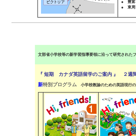
● 豊
● 東
文部省小学校等の新学習指導要領に沿って研究された
『 短期 カナダ英語留学のご案内 』 ２週
新
特別プログラム
小学校教諭のための英語現行の