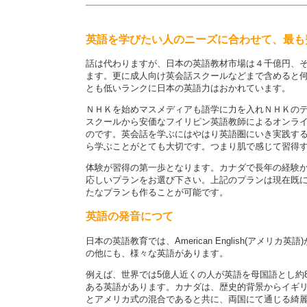
英語を学びたい人のニーズに合わせて、最も
話は代わりますが、日本の英語教材市場は４千億円、
ます。更に成人向け英会話スクールなどまで含めると
とも低いランクに日本の英語力はおかれています。
ＮＨＫを始めマスメディアも語学に力を入れＮＨＫの
スクールから安価なフイリピン英語教師によるオンラ
のです。英会話を学ぶにはやはり英語圏にいき実践す
ら学ぶことがとても大切です。つまり肌で感じて習得
体験が習得の第一歩となります。カナダで長年の経験
応しいプランをお選び下さい。上記のプランは現在既
たなプランも作ることが可能です。
英語の発音につて
日本の英語教育では、American English(アメリカ英語)が主
の他にも、様々な英語があります。
例えば、世界では5億人近くの人が英語を母国語とし約
ある英語があります。カナダは、歴史的背景からイギリスの影響
とアメリカ式の混合であると共に、両国にて通じる綺