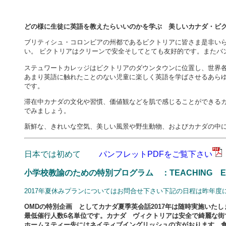
どの様に生徒に英語を教えたらいいのかを学ぶ 美しいカナダ・ビ
ブリティシュ・コロンビアの州都であるビクトリアに皆さま是非い
い。 ビクトリアはクリーンで安全そしてとても友好的です。またバ
ステュワートカレッジはビクトリアのダウンタウンに位置し、世界
あまり英語に触れたことのない児童に楽しく英語を学ばさせるあら
です。
滞在中カナダの文化や習慣、価値観などを肌で感じることができる
でみましょう。
新鮮な、きれいな空気、美しい風景や野生動物、およびカナダの中
日本では初めて
パンフレットPDFをご覧下さい
小学校教諭のための特別プログラム ：TEACHING ENGL
2017年夏休みプランについてはお問合せ下さい下記の日程は昨年
OMD
の特別企画
としてカナダ夏季英会話2017年は随時実施いた
最低催行人数6名単位です。カナダ ヴィクトリアは安全で綺麗な街
ホームスティー先にはネイティブイングリッシュの方がおります。