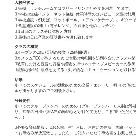
入校登後は
 毎朝、ランチルームではフリードリンクと軽食を用意してます。
 学校の無線インターネット接続; 休憩時間のコンピュータ室の利用
 学校施設（例えば。フットボール、エアホッケテーブル、ギター
 食堂施設の利用（電子レンジ、冷蔵庫と他のキッチン）
 1日目のクラス分け試験と方針
 最後の日に卒業の証明書をお渡し致します
クラスの機能
オープンの10日/英語の授業（25時間/週）
カスタムTECが教えるために地元の幼稚園を訪問を含むクラスを閉
教育における豊富な資格や経験を持つネイティブスピーカーの教師
流暢な会話に焦点をあてる：効果的なコミュニケーションが取れる
活動
すべてのスケジュールの活動のための交通・エントリー料 その他の
金が掛かりますのでご相談下さい。
登録要件
すべてのグループメンバーのための（グループメンバー６人制は弊
り、授業の円滑や振込料の節約などが目的であり、ご参加いただく
ん。）
必要な登録情報： お名前、生年月日、お住いの住所、国籍 ペッ
・お申込みが決定致しましたら、ご記入いただく申込書をお渡し致