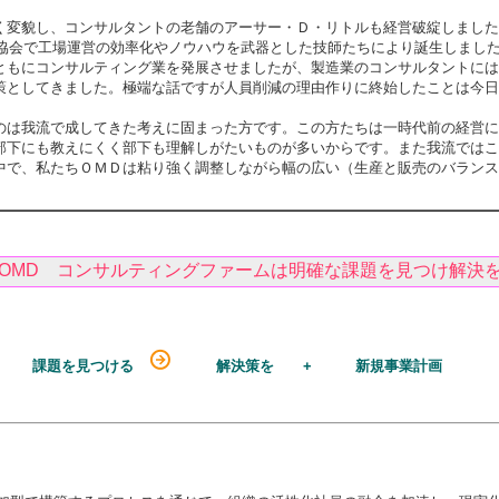
く変貌し、コンサルタントの老舗のアーサー・Ｄ・リトルも経営破綻しました
技師協会で工場運営の効率化やノウハウを武器とした技師たちにより誕生しまし
ともにコンサルティング業を発展させましたが、製造業のコンサルタントには
策としてきました。極端な話ですが人員削減の理由作りに終始したことは今日
のは我流で成してきた考えに固まった方です。この方たちは一時代前の経営に
部下にも教えにくく部下も理解しがたいものが多いからです。また我流ではこ
中で、私たちＯＭＤは粘り強く調整しながら幅の広い（生産と販売のバランス
OMD コンサルティングファームは明確な課題を見つけ解決
課題を見つける
解決策を + 新規事業計画