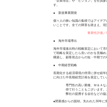
「企業理念」や「ビジョン」を社員参
す。
● 新規事業開発
個々人の狭い知識の集積ではアイデア
いことです。全ての障害を踏まえ、現
事業性評価／
● 海外市場導出
海外市場進出時の戦略策定において市
て戦略を策定したら良いのかを見極め
構築し、顧客視点からの短・中期での
● 中期経営戦略
長期化する経済環境の停滞に併せ経年
に向けた中長期経営計画を策定してい
専門性の高い業種、Ｍ＆Ａなどの
得て行うこともございます。また
弊社の提携する会社などの協力を
●閉塞感からの脱却。失われた30年