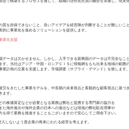
加型で構築するプロセスを通じて、組織の活性化社員の融合を加速し、現実
の質を担保できないこと、良いアイデアを経営陣が判断することが難しいこ
実的に事業化を進めるソリューションを提供します。
事業化支援
場データは欠かせません。しかし、入手できる新興国のデータは不完全なこ
ます。当社はアジア・中国・ロシアＣＩＳに情報網をもち出来る地域の範囲
事業計画の立案を支援します。市場調査（サプライ・デマンド）を致します
疲労をきたした事業モデルを、中長期の未来視点と客観的な顧客視点に基づ
きます。
株価算定などが必要となる業務は弊社と提携する専門家の協力を
海外進出や海外企業の日本への進出などは現地の弊社駐在理事や
得て業務を推進することもございますので安心してご用命下さい。
に突入しないよう貴企業の将来にわたる経営を考えます。