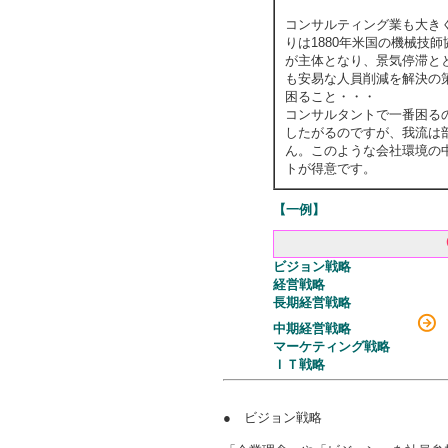
コンサルティング業も大き
りは1880年米国の機械
が主体となり、景気停滞と
も安易な人員削減を解決の
困ること・・・
コンサルタントで一番困る
したがるのですが、我流は
ん。このような会社環境の
トが得意です。
【一例】
ビジョン戦略
経営戦略
長期経営戦略
中期経営戦略
マーケティング戦略
ＩＴ戦略
● ビジョン戦略