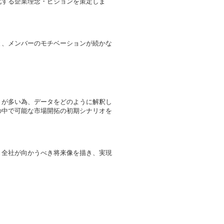
化する企業理念・ビジョンを策定しま
と、メンバーのモチベーションが続かな
とが多い為、データをどのように解釈し
の中で可能な市場開拓の初期シナリオを
。
き全社が向かうべき将来像を描き、実現