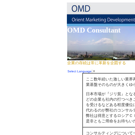
OMD Consultant
企業の存続は常に革新を企図する
Select Language
▼
ここ数年続いた激しい業界
業基盤そのものが大きくゆ
日本市場が『ジリ貧』とな
どの企業も社内の打つべき
を受けるなどある程度優位
代わるのが弊社のコンサル
弊社は得意とするロシアＣ
是非ともご用命をお待ちい
コンサルティングについて