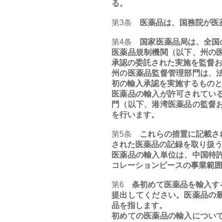
る。
第3条
医薬品は、国務院が医薬
第4条
国家医薬品局は、全国の
医薬品規制機関（以下、州の
承認の委託された実施を監督
州の医薬品監督管理部門は、
初の輸入承認を実施するもの
医薬品の輸入が許可されてい
門（以下、港湾医薬品の監督
を行います。
第5条
これらの措置に記載さ
された医薬品の記録を取り扱
医薬品の輸入単位は、中国特
コレーションピースの事業範
第6
条初めて医薬品を輸入す
提出してください。医薬品の
品を指します。
初めての医薬品の輸入につい