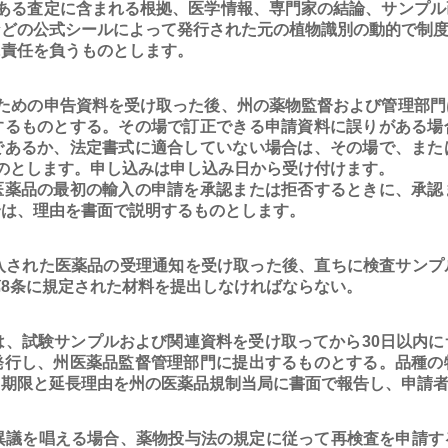
のある査定に含まれる根拠、医学情報、専門家の結論、サンプル
などの公式シールによって発行された元の植物識別の動的で制
に責任を負うものとします。
めの申告資料を受け取った後、州の薬物監督および管理部門
するものとする。その場で訂正できる申請資料に誤りがある場
であるか、法定書式に適合していない場合は、その場で、また
のとします。申し込みは申し込み日から受け付けます。
医薬品の最初の輸入の申請を承認または拒否するときに、承認
合は、理由を書面で説明するものとします。
された医薬品の受理通知を受け取った後、直ちに検査サンプ
8条に規定された材料を提出しなければならない。
、試験サンプルおよび関連資料を受け取ってから30日以内に
発行し、州医薬品監督管理部門に提出するものとする。品種の
、期限と延長理由を州の医薬品規制当局に書面で報告し、申請
議を唱える場合、薬物投与法の規定に従って再検査を申請す