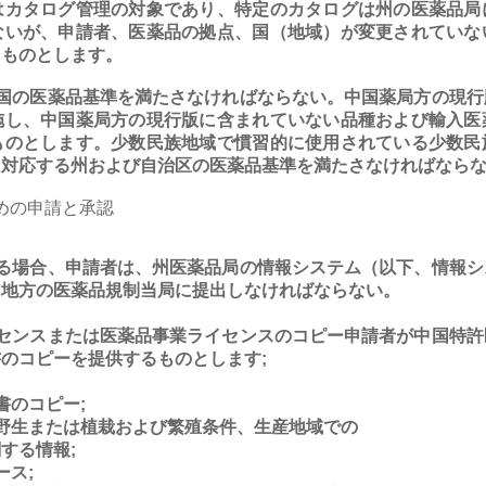
はカタログ管理の対象であり、特定のカタログは州の医薬品局
ないが、申請者、医薬品の拠点、国（地域）が変更されていな
るものとします。
の医薬品基準を満たさなければならない。中国薬局方の現行
施し、中国薬局方の現行版に含まれていない品種および輸入医
ものとします。少数民族地域で慣習的に使用されている少数民
は対応する州および自治区の医薬品基準を満たさなければなら
ための申請と承認
る場合、申請者は、州医薬品局の情報システム（以下、情報シ
を地方の医薬品規制当局に提出しなければならない。
イセンスまたは医薬品事業ライセンスのコピー申請者が中国特許
のコピーを提供するものとします;
書のコピー;
野生または植栽および繁殖条件、生産地域での
する情報;
ース;