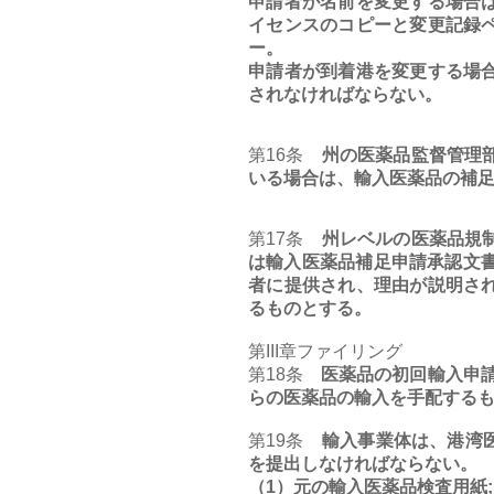
申請者が名前を変更する場合
イセンスのコピーと変更記録
ー。
申請者が到着港を変更する場
されなければならない。
第16条
州の医薬品監督管理部
いる場合は、輸入医薬品の補
第17条
州レベルの医薬品規制
は輸入医薬品補足申請承認文
者に提供され、理由が説明さ
るものとする。
第III章ファイリング
第18条
医薬品の初回輸入申請
らの医薬品の輸入を手配する
第19条
輸入事業体は、港湾医
を提出しなければならない。
（1）元の輸入医薬品検査用紙;