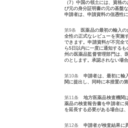
（7）中国の領土には、資格
び元の身分証明書の元の基盤
申請者は、申請資料の信憑性
第9条
医薬品の最初の輸入のた
全性の正式なレビューを実施
できます。申請資料が不完全
ら5日以内に一度に通知するも
州の医薬品監督管理部門は、
のとします。承認されない場
第10条
申請者は、最初に輸入
関に提出し、同時に本措置の第
第11条
地方医薬品検査機関は
薬品の検査報告書を申請者に
を延長する必要がある場合は
第12条
申請者が検査結果に異