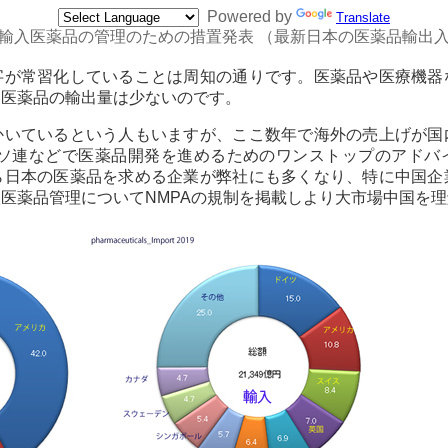
Powered by
Translate
輸入医薬品の管理のための措置発表 （最新日本の医薬品輸出
字が常習化していることは周知の通りです。医薬品や医療機器
は医薬品の輸出量は少ないのです。
かいているという人もいますが、ここ数年で海外の売上げが国
旧ソ連などで医薬品開発を進めるためのワンストップのアドバ
ら日本の医薬品を求める企業が弊社にも多くなり、特に中国企
医薬品管理についてNMPAの規制を掲載しより大市場中国を