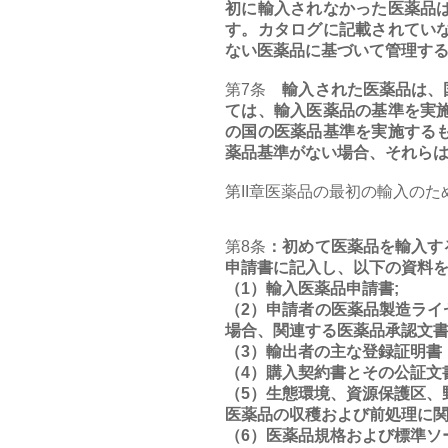
初に輸入されなかった医薬品
す。カタログに記載されてい
ない医薬品に基づいて管理す
第7条
輸入された医薬品は、国
ては、輸入医薬品の基準を実
の国の医薬品基準を実施する
薬品基準がない場合、それら
第II章医薬品の最初の輸入の
第8条
：初めて医薬品を輸入す
申請書に記入し、以下の資料
（1）輸入医薬品申請書;
（2）申請者の医薬品製造ラ
場合、関連する医薬品承認文書
（3）輸出者の主な登録証明書
（4）購入契約書とその公証文
（5）生態環境、資源保護区、
医薬品の収穫および前処理に関
（6）医薬品規格および標準ソ