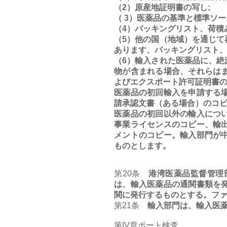
（2）原産地証明書の写し;
（ 3）医薬品の基準と標準ソー
（4）パッキングリスト、荷積
（5）他の国（地域）を通じ
あります、パッキングリスト、
（6）輸入された医薬品に、
物が含まれる場合、それらは
よびエクスポート許可証明書
医薬品の初回輸入を申請する
請承認文書（ある場合）のコ
医薬品の初回以外の輸入につ
事業ライセンスのコピー、輸
メントのコピー。輸入部門が
ものとします。
第20条
港湾医薬品監督管理部
は、輸入医薬品の通関書類を
関に発行するものとする。フ
第21条
輸入部門は、輸入医薬
第IV章ポート検査